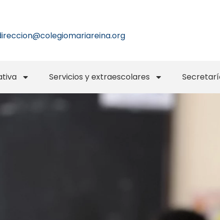
direccion@colegiomariareina.org
tiva
Servicios y extraescolares
Secretarí