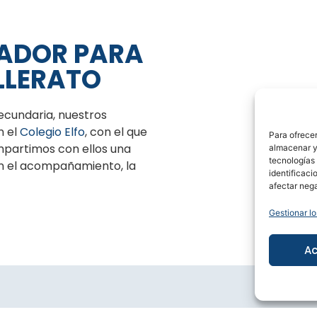
ADOR PARA
LLERATO
ecundaria, nuestros
n el
Colegio Elfo
, con el que
Para ofrecer
partimos con ellos una
almacenar y/
Col
tecnologías
n el acompañamiento, la
identificaci
afectar nega
Gestionar lo
Ac