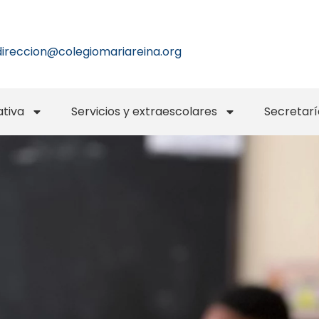
direccion@colegiomariareina.org
tiva
Servicios y extraescolares
Secretarí