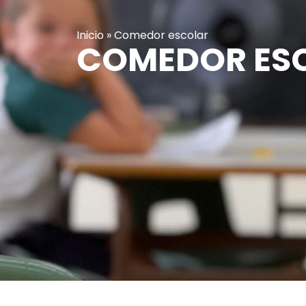
Inicio
»
Comedor escolar
COMEDOR ES