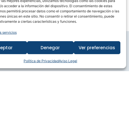
 las mejores experiencias, utilizamos tecnologías como las cookies para
o acceder a la información del dispositivo. El consentimiento de estas
 nos permitirá procesar datos como el comportamiento de navegación o las
ones únicas en este sitio. No consentir o retirar el consentimiento, puede
tivamente a ciertas características y funciones.
s servicios
eptar
Denegar
Ver preferencias
CONDICIONES Y AVISO LEGAL
Política de Privacidad
Aviso Legal
Aviso Legal
Política de privacidad
Política de cookies (UE)