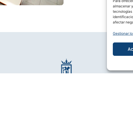
Para ofrecer
almacenar y/
tecnologías
identificaci
afectar nega
Gestionar lo
Ac
© 2025 Colegio María Reina. Todos los derechos reservados